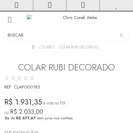
toggle
navigation
COLARES
COLAR RUBI DECORADO
COLAR RUBI DECORADO
REF:
CLAP000185
R$ 1.931,35
à vista no PIX
R$ 2.033,00
ou
3x
de
R$ 677,67
sem juros nos cartões.