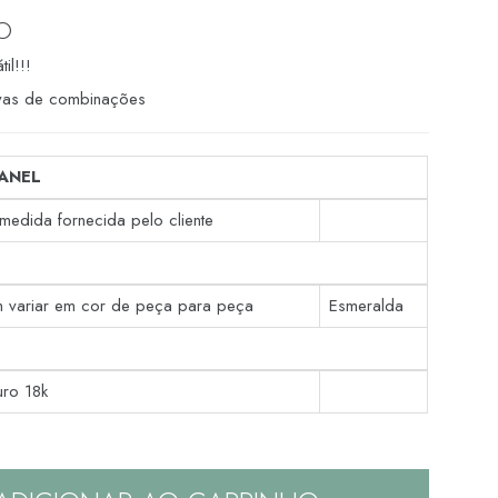
O
til!!!
tivas de combinações
ANEL
, medida fornecida pelo cliente
 variar em cor de peça para peça
Esmeralda
uro 18k