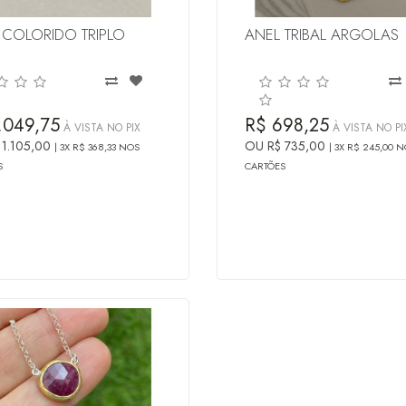
 COLORIDO TRIPLO
ANEL TRIBAL ARGOLAS
.049,75
R$ 698,25
À VISTA NO PIX
À VISTA NO PI
 1.105,00
OU R$ 735,00
3X R$ 368,33 NOS
3X R$ 245,00 
S
CARTÕES