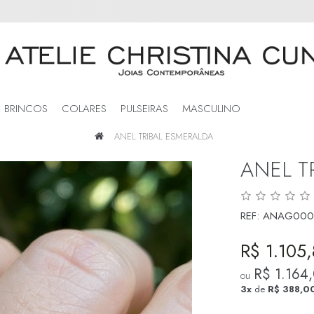
BRINCOS
COLARES
PULSEIRAS
MASCULINO
ANEL TRIBAL ESMERALDA
ANEL T
REF:
ANAG000
R$ 1.105
R$ 1.164
ou
3x
de
R$ 388,0