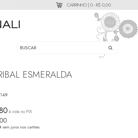
CARRINHO |
0 - R$ 0,00
RIBAL ESMERALDA
149
,80
à vista no PIX
,00
0
sem juros nos cartões.