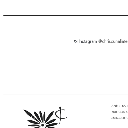
Instagram
@chriscunaliate
ANÉIS
BAT
BRINCOS
MASCULIN