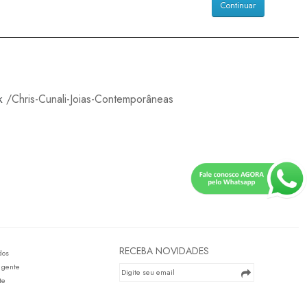
Continuar
k
/Chris-Cunali-Joias-Contemporâneas
RECEBA NOVIDADES
dos
 gente
te