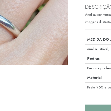
DESCRIÇÃ
Anel super versá
imagens ilustra
MEDIDA DO 
anel ajustável
Pedras
Pedra - podem
Material
Prata 950 e o