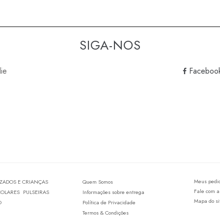
SIGA-NOS
lie
Faceboo
Meus pedi
IZADOS E CRIANÇAS
Quem Somos
Fale com a
COLARES
PULSEIRAS
Informações sobre entrega
Mapa do si
O
Política de Privacidade
Termos & Condições