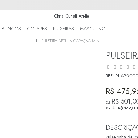
BRINCOS
COLARES
PULSEIRAS
MASCULINO
PULSEIRA ABELHA CORAÇÃO MINI
PULSEI
REF:
PUAP000
R$ 475,9
R$ 501,0
ou
3x
de
R$ 167,0
DESCRIÇÃ
Pulseirinha del