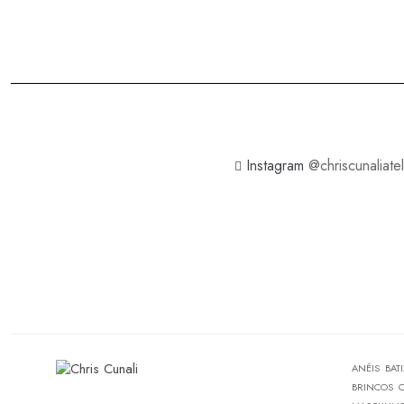
Instagram
@chriscunaliatel
ANÉIS
BAT
BRINCOS