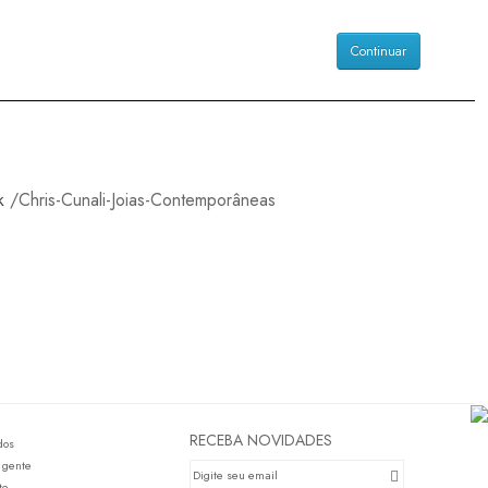
Continuar
k
/Chris-Cunali-Joias-Contemporâneas
RECEBA NOVIDADES
dos
 gente
te