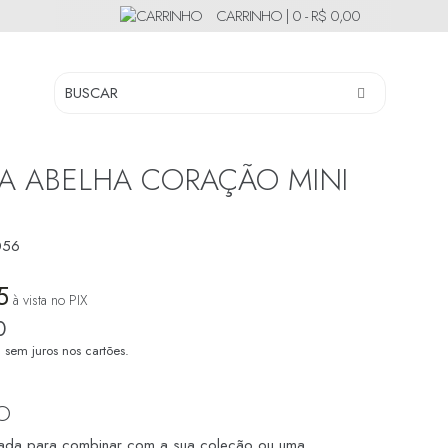
CARRINHO |
0 - R$ 0,00
RA ABELHA CORAÇÃO MINI
056
5
à vista no PIX
0
0
sem juros nos cartões.
O
icada para combinar com a sua coleção ou uma