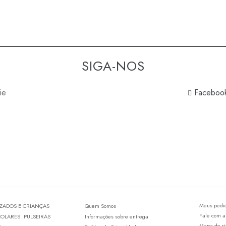
SIGA-NOS
ie
Faceboo
Meus pedi
IZADOS E CRIANÇAS
Quem Somos
Fale com a
COLARES
PULSEIRAS
Informações sobre entrega
Mapa do si