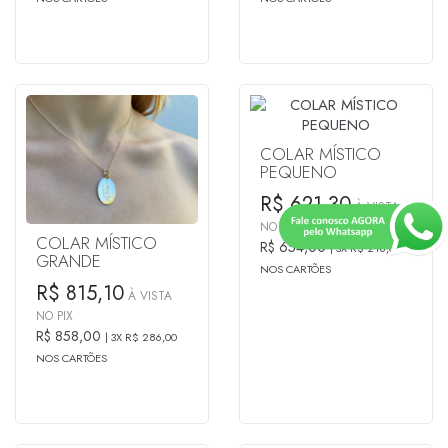
COLAR MÍSTICO
PEQUENO
R$ 621,30
À VISTA
NO PIX
COLAR MÍSTICO
R$ 654,00
3X R$ 218,00
GRANDE
NOS CARTÕES
R$ 815,10
À VISTA
NO PIX
R$ 858,00
3X R$ 286,00
NOS CARTÕES