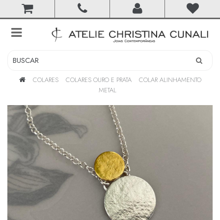
toggle
navigation
COLARES
COLARES OURO E PRATA
COLAR ALINHAMENTO
METAL