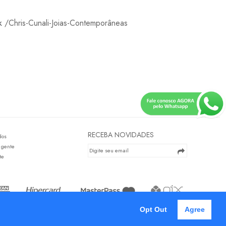
k
/Chris-Cunali-Joias-Contemporâneas
RECEBA NOVIDADES
dos
 gente
te
Opt Out
Agree