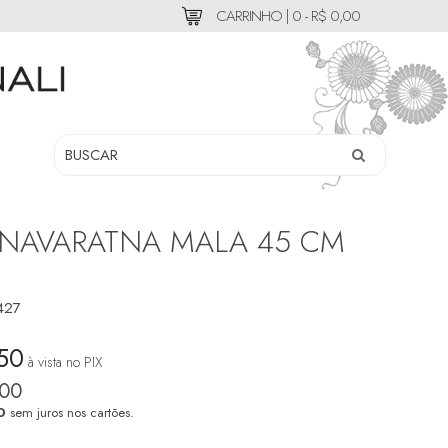
CARRINHO |
0 - R$ 0,00
NAVARATNA MALA 45 CM
427
,50
à vista no PIX
,00
0
sem juros nos cartões.