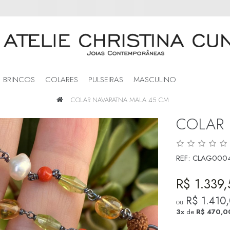
BRINCOS
COLARES
PULSEIRAS
MASCULINO
COLAR NAVARATNA MALA 45 CM
COLAR 
REF:
CLAG000
R$ 1.339
R$ 1.410
ou
3x
de
R$ 470,0