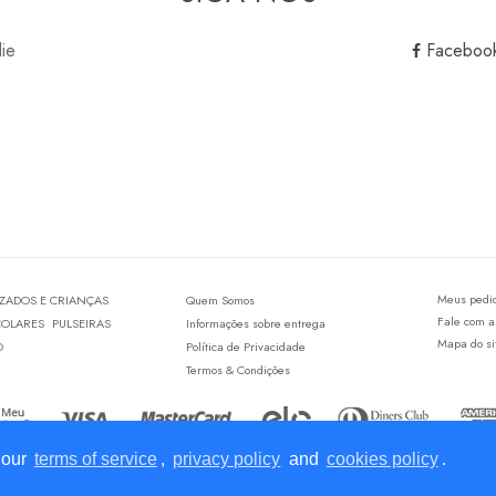
lie
Faceboo
Meus pedi
IZADOS E CRIANÇAS
Quem Somos
Fale com a
COLARES
PULSEIRAS
Informações sobre entrega
Mapa do si
O
Política de Privacidade
Termos & Condições
 our
terms of service
,
privacy policy
and
cookies policy
.