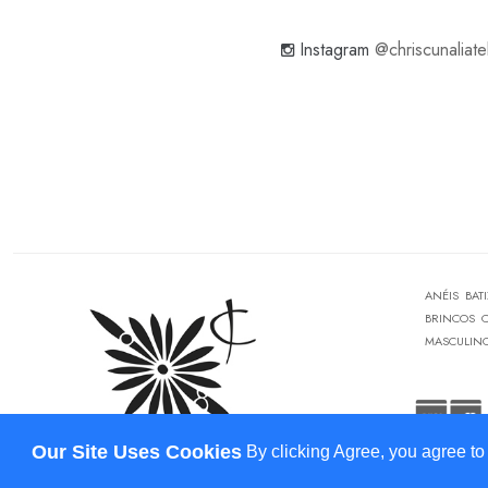
Instagram
@chriscunaliate
ANÉIS
BAT
BRINCOS
MASCULIN
Our Site Uses Cookies
By clicking Agree, you agree to
CHRISTINA CUNALI JOIAS © 2026 - Todos os Direitos Reservados.