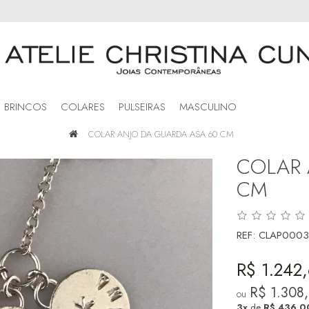
BRINCOS
COLARES
PULSEIRAS
MASCULINO
COLAR ANJO DA GUARDA ASA 60 CM
COLAR 
CM
REF:
CLAP0003
R$ 1.242
R$ 1.308
ou
3x
de
R$ 436,0