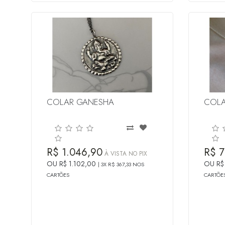
COLAR GANESHA
COLA
R$ 1.046,90
R$ 7
À VISTA NO PIX
OU R$ 1.102,00
OU R$
3X R$ 367,33 NOS
CARTÕES
CARTÕE