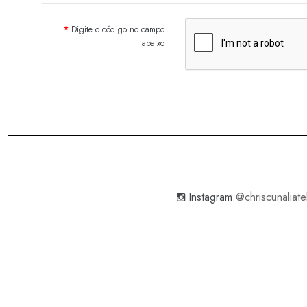
Digite o código no campo
abaixo
Instagram
@chriscunaliate