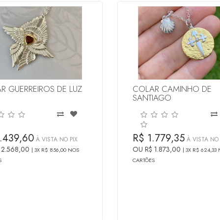
R GUERREIROS DE LUZ
COLAR CAMINHO DE
SANTIAGO
.439,60
R$ 1.779,35
À VISTA NO PIX
À VISTA NO 
 2.568,00
OU R$ 1.873,00
3X R$ 856,00 NOS
3X R$ 624,33
S
CARTÕES