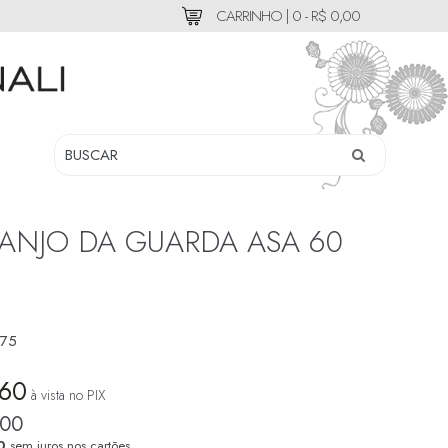
CARRINHO |
0 - R$ 0,00
ANJO DA GUARDA ASA 60
75
,60
à vista no PIX
,00
0
sem juros nos cartões.