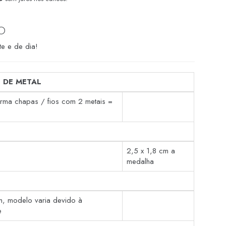
O
te e de dia!
 DE METAL
orma chapas / fios com 2 metais =
2,5 x 1,8 cm a
medalha
m, modelo varia devido à
e