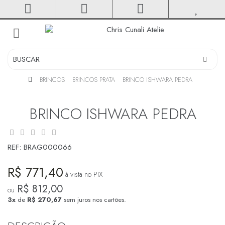
toggle
navigation
BRINCOS
BRINCOS PRATA
BRINCO ISHWARA PEDRA
BRINCO ISHWARA PEDRA
REF:
BRAG000066
R$ 771,40
à vista no PIX
R$ 812,00
ou
3x
de
R$ 270,67
sem juros nos cartões.