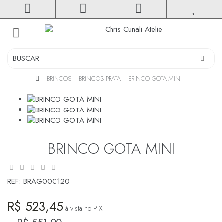
toggle
navigation
BRINCOS
BRINCOS PRATA
BRINCO GOTA MINI
BRINCO GOTA MINI
REF:
BRAG000120
R$ 523,45
à vista no PIX