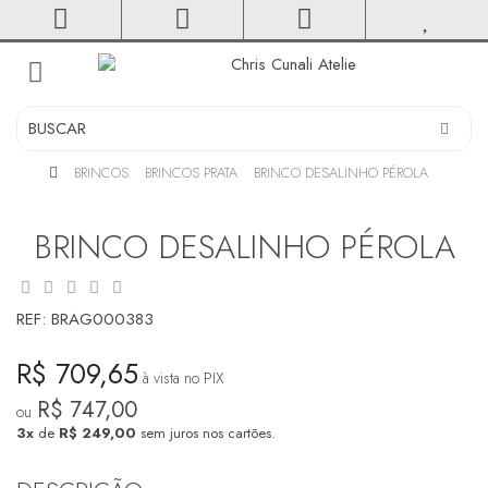
toggle
navigation
BRINCOS
BRINCOS PRATA
BRINCO DESALINHO PÉROLA
BRINCO DESALINHO PÉROLA
REF:
BRAG000383
R$ 709,65
à vista no PIX
R$ 747,00
ou
3x
de
R$ 249,00
sem juros nos cartões.