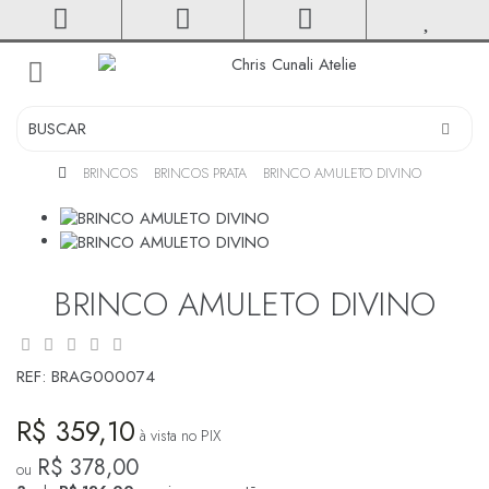
toggle
navigation
BRINCOS
BRINCOS PRATA
BRINCO AMULETO DIVINO
BRINCO AMULETO DIVINO
REF:
BRAG000074
R$ 359,10
à vista no PIX
R$ 378,00
ou