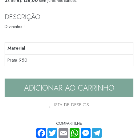
3x
de
R$ 126,00
sem juros nos cartões.
DESCRIÇÃO
Divininho !
Material
Prata 950
ADICIONAR AO CARRINHO
LISTA DE DESEJOS
COMPARTILHE
FACEBOOK
TWITTER
EMAIL
WHATSAPP
MESSENGER
TELEGRAM