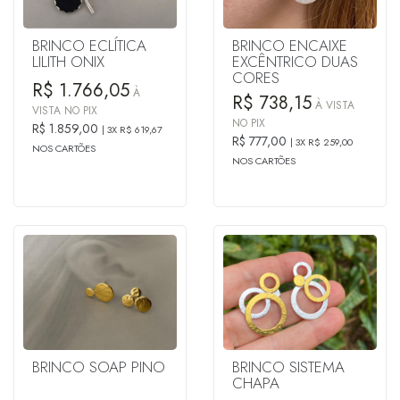
BRINCO ECLÍTICA
BRINCO ENCAIXE
LILITH ONIX
EXCÊNTRICO DUAS
CORES
R$ 1.766,05
À
R$ 738,15
À VISTA
VISTA NO PIX
NO PIX
R$ 1.859,00
3X R$ 619,67
R$ 777,00
3X R$ 259,00
NOS CARTÕES
NOS CARTÕES
BRINCO SOAP PINO
BRINCO SISTEMA
CHAPA