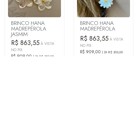
BRINCO HANA
BRINCO HANA
MADREPÉROLA
MADREPÉROLA
JASMIM
R$ 863,55
À VISTA
R$ 863,55
À VISTA
NO PIX
NO PIX
R$ 909,00
3X R$ 303,00
R$ 909,00
3X R$ 303,00
NOS CARTÕES
NOS CARTÕES
BRINCO GALHO
BRINCO NETUNO