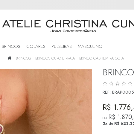
BRINCOS
COLARES
PULSEIRAS
MASCULINO
BRINCOS
BRINCOS OURO E PRATA
BRINCO CASHEMIRA GOTA
BRINCO
REF:
BRAP0005
R$ 1.776
R$ 1.870
ou
3x
de
R$ 623,3