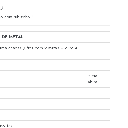
O
o com rubizinho !
 DE METAL
orma chapas / fios com 2 metais = ouro e
2 cm
altura
uro 18k