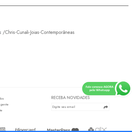
k
/Chris-Cunali-Joias-Contemporâneas
RECEBA NOVIDADES
dos
 gente
te