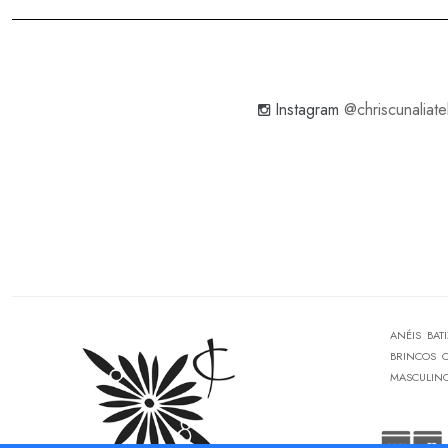
Instagram
@chriscunaliate
ANÉIS
BAT
BRINCOS
MASCULIN