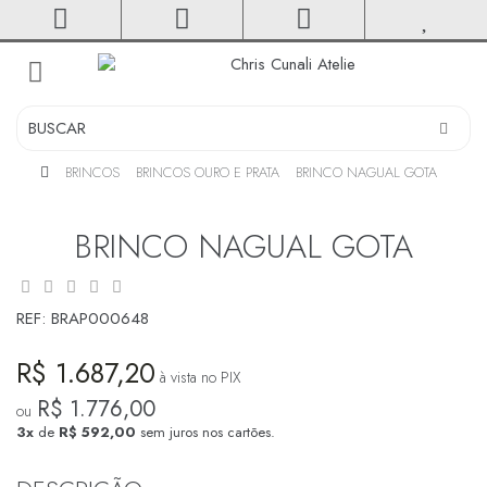
toggle
navigation
BRINCOS
BRINCOS OURO E PRATA
BRINCO NAGUAL GOTA
BRINCO NAGUAL GOTA
REF:
BRAP000648
R$ 1.687,20
à vista no PIX
R$ 1.776,00
ou
3x
de
R$ 592,00
sem juros nos cartões.