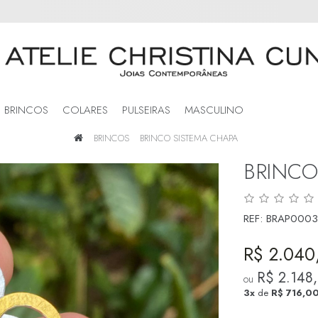
BRINCOS
COLARES
PULSEIRAS
MASCULINO
BRINCOS
BRINCO SISTEMA CHAPA
BRINCO
REF:
BRAP0003
R$ 2.040
R$ 2.148
ou
3x
de
R$ 716,0