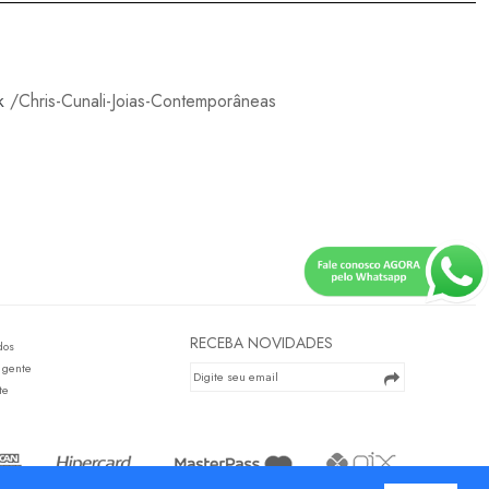
k
/Chris-Cunali-Joias-Contemporâneas
RECEBA NOVIDADES
dos
 gente
te