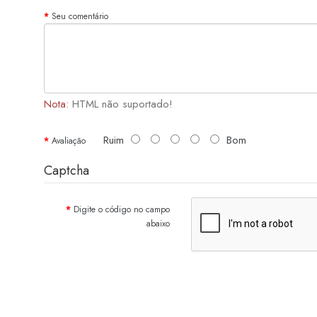
Seu comentário
Nota:
HTML não suportado!
Ruim
Bom
Avaliação
Captcha
Digite o código no campo
abaixo