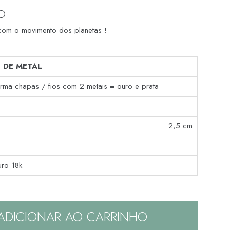
O
com o movimento dos planetas !
 DE METAL
orma chapas / fios com 2 metais = ouro e prata
2,5 cm
uro 18k
ADICIONAR AO CARRINHO