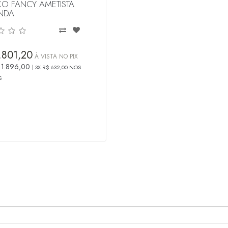
CO FANCY AMETISTA
NDA
.801,20
À VISTA NO PIX
 1.896,00
3X R$ 632,00 NOS
S