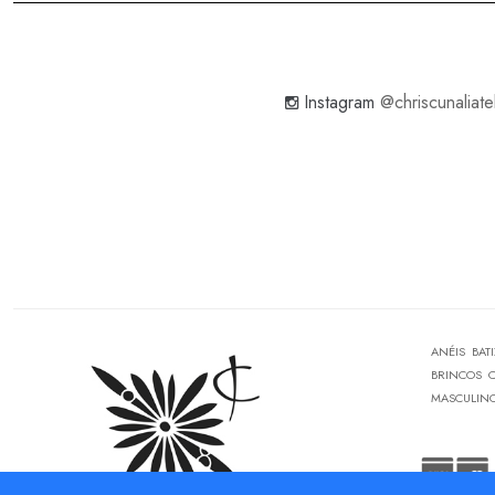
Instagram
@chriscunaliate
ANÉIS
BAT
BRINCOS
MASCULIN