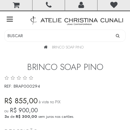
toggle
navigation
BRINCO SOAP PINO
BRINCO SOAP PINO
REF:
BRAP000294
R$ 855,00
à vista no PIX
R$ 900,00
ou
3x
de
R$ 300,00
sem juros nos cartões.