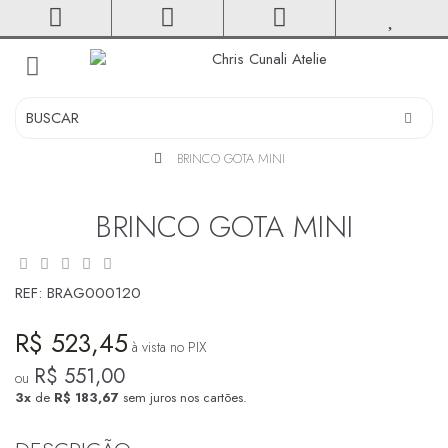
toggle
navigation
BRINCO GOTA MINI
BRINCO GOTA MINI
REF:
BRAG000120
R$ 523,45
à vista no PIX
R$ 551,00
ou
3x
de
R$ 183,67
sem juros nos cartões.