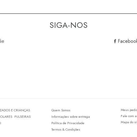
SIGA-NOS
lie
Faceboo
Meus pedi
IZADOS E CRIANÇAS
Quem Somos
Fale com a
COLARES
PULSEIRAS
Informações sobre entrega
Mapa do si
O
Política de Privacidade
Termos & Condições