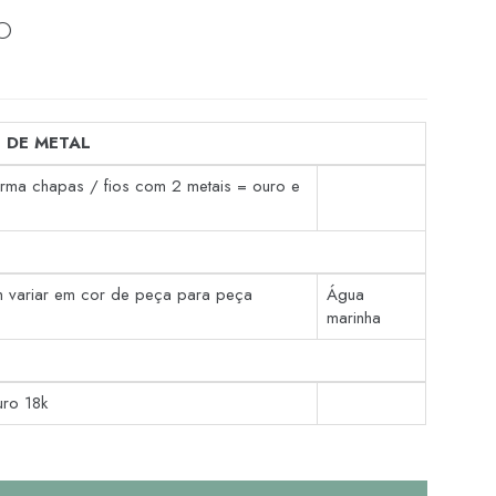
O
 DE METAL
orma chapas / fios com 2 metais = ouro e
 variar em cor de peça para peça
Água
marinha
uro 18k