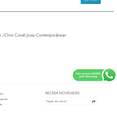
k
/Chris-Cunali-Joias-Contemporâneas
RECEBA NOVIDADES
dos
 gente
te