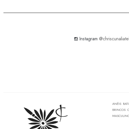
Instagram
@chriscunaliate
ANÉIS
BAT
BRINCOS
MASCULIN