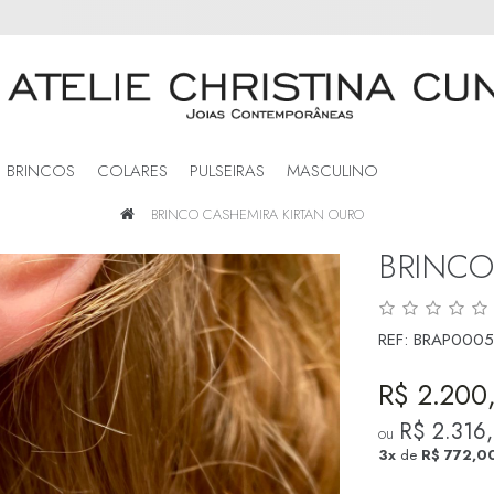
BRINCOS
COLARES
PULSEIRAS
MASCULINO
BRINCO CASHEMIRA KIRTAN OURO
BRINCO
REF:
BRAP0005
R$ 2.200
R$ 2.316
ou
3x
de
R$ 772,0