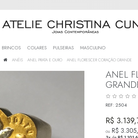
BRINCOS
COLARES
PULSEIRAS
MASCULINO
ANÉIS
ANEL PRATA E OURO
ANEL FLORESCER CORAÇÃO GRANDE
ANEL F
GRAND
REF:
2504
R$ 3.139,
R$ 3.305
ou
3x
de
R$ 1.101,