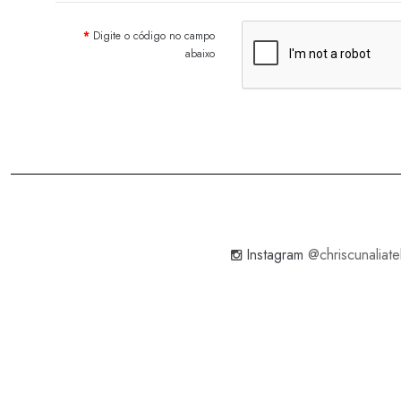
Digite o código no campo
abaixo
Instagram
@chriscunaliate