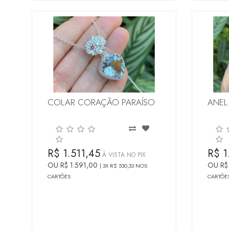
COLAR CORAÇÃO PARAÍSO
ANEL
R$ 1.511,45
R$ 1
À VISTA NO PIX
OU R$ 1.591,00
OU R$
3X R$ 530,33 NOS
CARTÕES
CARTÕE