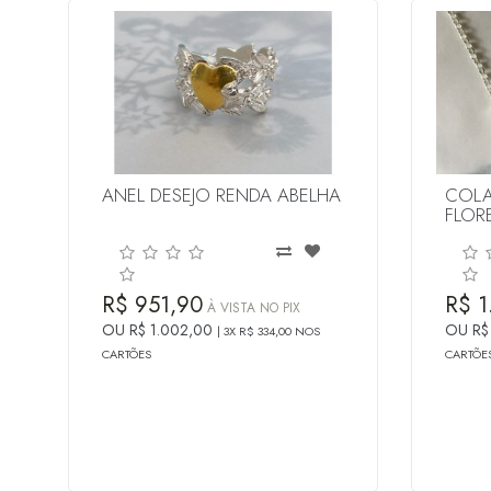
ANEL DESEJO RENDA ABELHA
COLA
FLOR
R$ 951,90
R$ 1
À VISTA NO PIX
OU R$ 1.002,00
OU R$
3X R$ 334,00 NOS
CARTÕES
CARTÕE