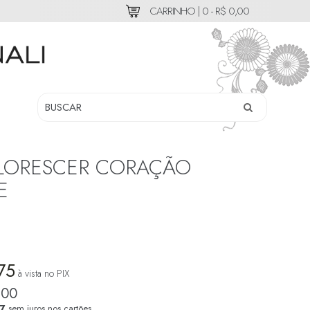
CARRINHO |
0 - R$ 0,00
LORESCER CORAÇÃO
E
75
à vista no PIX
,00
67
sem juros nos cartões.