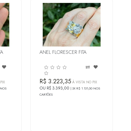
TA
ANEL FLORESCER FITA
R$ 3.223,35
PIX
À VISTA NO PIX
OU R$ 3.393,00
 NOS
3X R$ 1.131,00 NOS
CARTÕES