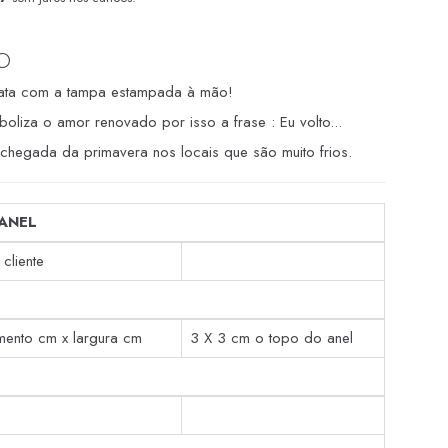
O
ata com a tampa estampada à mão!
boliza o amor renovado por isso a frase : Eu volto...
 chegada da primavera nos locais que são muito frios.
ANEL
cliente
mento cm x largura cm
3 X 3 cm o topo do anel