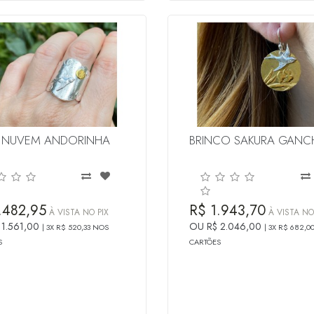
 NUVEM ANDORINHA
BRINCO SAKURA GAN
.482,95
R$ 1.943,70
À VISTA NO PIX
À VISTA NO
 1.561,00
OU R$ 2.046,00
3X R$ 520,33 NOS
3X R$ 682,0
S
CARTÕES