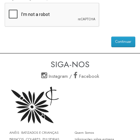
Continuar
SIGA-NOS
Instagram
/
Facebook
ANÉIS
BATIZADOS E CRIANÇAS
Quem Somos
BRINCOS
COLARES
PULSEIRAS
Informações sobre entrega