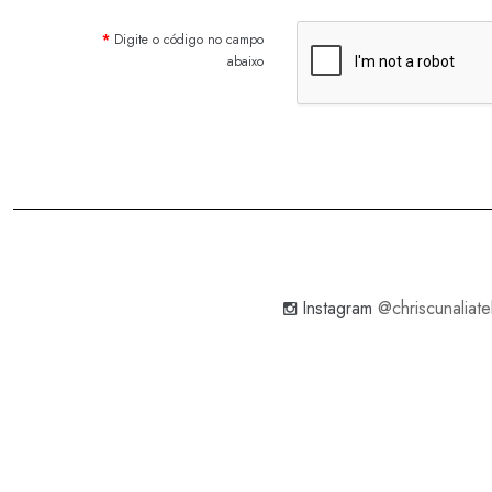
Digite o código no campo
abaixo
Instagram
@chriscunaliate