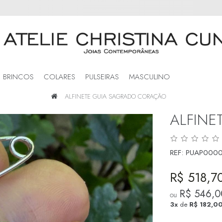
BRINCOS
COLARES
PULSEIRAS
MASCULINO
ALFINETE GUIA SAGRADO CORAÇÃO
ALFINE
REF:
PUAP0000
R$ 518,7
R$ 546,0
ou
3x
de
R$ 182,0