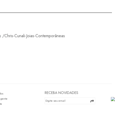
k
/Chris-Cunali-Joias-Contemporâneas
RECEBA NOVIDADES
dos
 gente
te