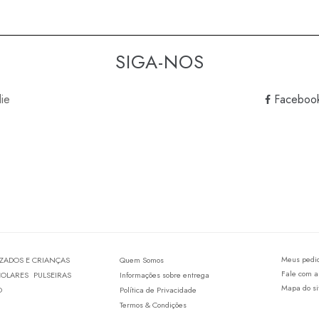
SIGA-NOS
lie
Faceboo
Meus pedi
IZADOS E CRIANÇAS
Quem Somos
Fale com a
COLARES
PULSEIRAS
Informações sobre entrega
Mapa do si
O
Política de Privacidade
Termos & Condições